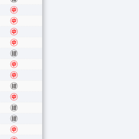
中
中
中
中
错
中
中
错
中
错
错
中