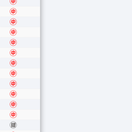
中
中
中
中
中
中
中
中
中
中
中
中
错