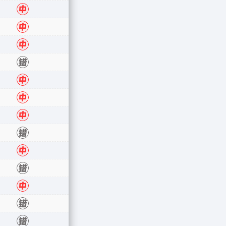
中
中
中
错
中
中
中
错
中
错
中
错
错