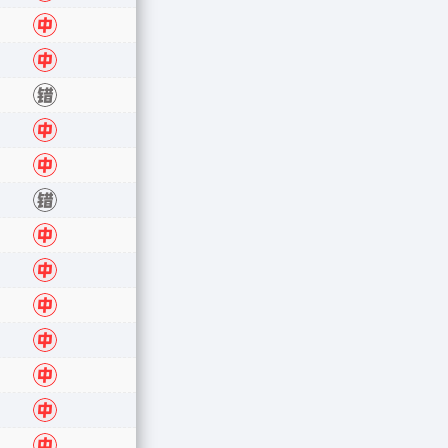
中
中
错
中
中
错
中
中
中
中
中
中
中