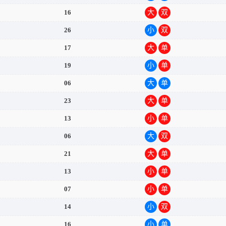
16
大
双
26
小
双
17
大
单
19
小
单
06
大
单
23
大
单
13
小
单
06
大
双
21
大
单
13
小
单
07
小
单
14
小
双
16
小
单