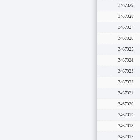
3467029
3467028
3467027
3467026
3467025
3467024
3467023
3467022
3467021
3467020
3467019
3467018
3467017