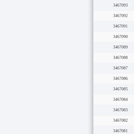
3467093
3467092
3467091
3467090
3467089
3467088
3467087
3467086
3467085
3467084
3467083
3467082
3467081