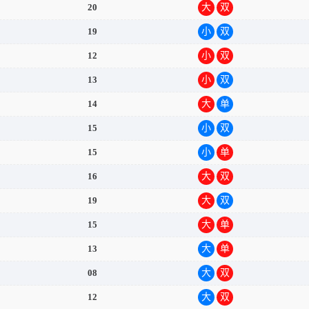
20
大
双
19
小
双
12
小
双
13
小
双
14
大
单
15
小
双
15
小
单
16
大
双
19
大
双
15
大
单
13
大
单
08
大
双
12
大
双