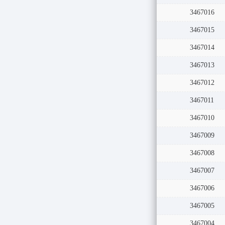
3467016
3467015
3467014
3467013
3467012
3467011
3467010
3467009
3467008
3467007
3467006
3467005
3467004