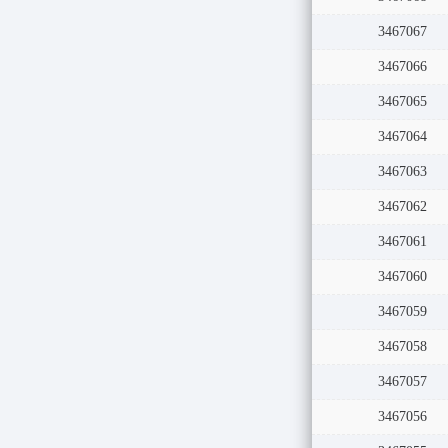
3467067
3467066
3467065
3467064
3467063
3467062
3467061
3467060
3467059
3467058
3467057
3467056