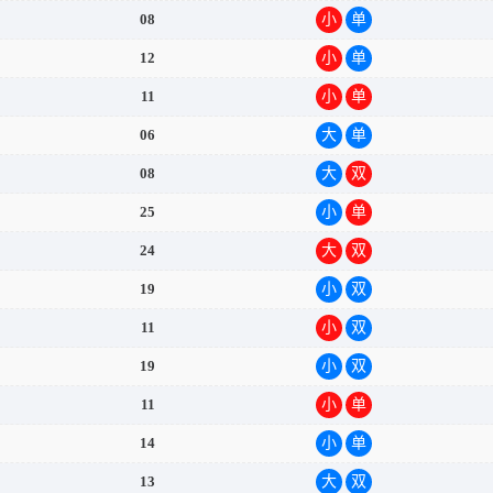
08
小
单
12
小
单
11
小
单
06
大
单
08
大
双
25
小
单
24
大
双
19
小
双
11
小
双
19
小
双
11
小
单
14
小
单
13
大
双