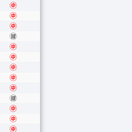
中
中
中
错
中
中
中
中
中
错
中
中
中