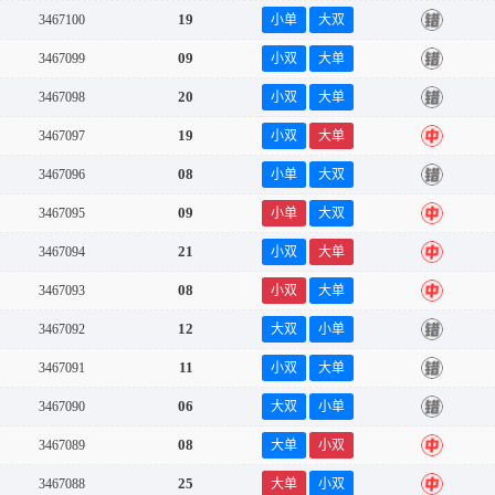
19
3467100
小单
大双
错
09
3467099
小双
大单
错
20
3467098
小双
大单
错
19
3467097
小双
大单
中
08
3467096
小单
大双
错
09
3467095
小单
大双
中
21
3467094
小双
大单
中
08
3467093
小双
大单
中
12
3467092
大双
小单
错
11
3467091
小双
大单
错
06
3467090
大双
小单
错
08
3467089
大单
小双
中
25
3467088
大单
小双
中