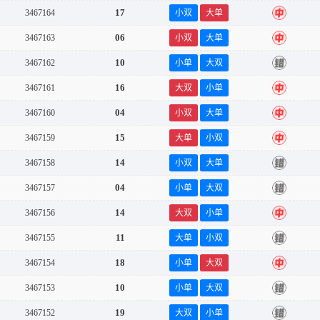
17
3467164
小双
大单
中
06
3467163
小双
大单
中
10
3467162
小单
大双
错
16
3467161
大双
小单
中
04
3467160
小双
大单
中
15
3467159
大单
小双
中
14
3467158
小双
大单
错
04
3467157
小单
大双
错
14
3467156
大双
小单
中
11
3467155
大单
小双
错
18
3467154
小单
大双
中
10
3467153
小单
大双
错
19
3467152
大双
小单
错