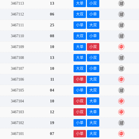
13
3467113
大单
小双
错
06
3467112
大双
小单
错
25
3467111
小单
大双
错
08
3467110
大双
小单
错
10
3467109
大单
小双
中
13
3467108
大单
小双
错
10
3467107
大双
小单
错
11
3467106
小单
大双
中
04
3467105
小单
大双
错
10
3467104
小双
大单
中
12
3467103
小双
大单
中
19
3467102
小单
大双
错
07
3467101
小单
大双
中