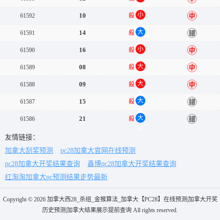
双
小
10
61592
殺
中
单
大
14
61591
殺
错
双
小
16
61590
殺
中
双
大
08
61589
殺
中
双
大
09
61588
殺
中
单
大
15
61587
殺
错
单
大
21
61586
殺
错
单
友情链接：
加拿大刮奖预测
pc28加拿大官网在线预测
pc28加拿大开奖结果查询
鑫博pc28加拿大开奖结果查询
红淘淘加拿大pc预测结果走势最新
Copyright © 2026 加拿大西28_杀组_金猴算法_加拿大【PC28】在线预测|加拿大开奖
历史预测|加拿大结果展示提前查询 All rights reserved.