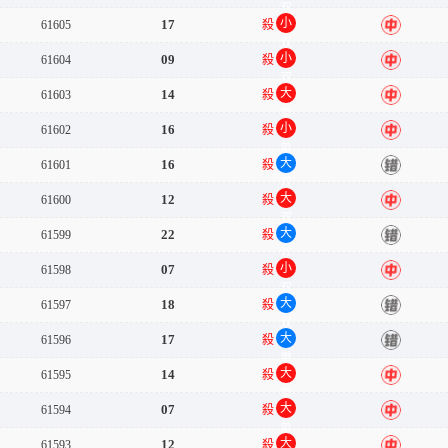
双
小
17
61605
殺
中
双
小
09
61604
殺
中
双
大
14
61603
殺
中
单
小
16
61602
殺
中
单
大
16
61601
殺
错
双
大
12
61600
殺
中
双
大
22
61599
殺
错
双
小
07
61598
殺
中
双
大
18
61597
殺
错
双
大
17
61596
殺
错
单
大
14
61595
殺
中
单
大
07
61594
殺
中
单
大
12
61593
殺
中