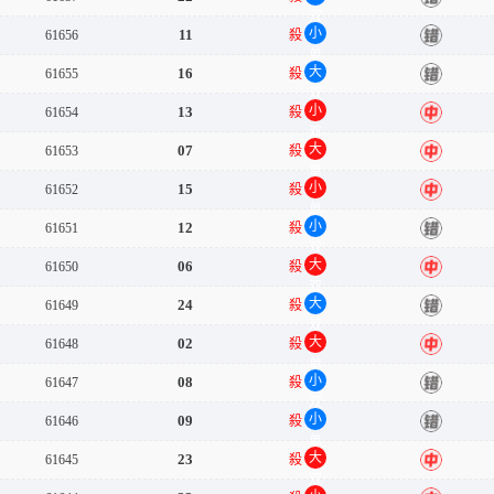
双
小
11
61656
殺
错
单
大
16
61655
殺
错
双
小
13
61654
殺
中
双
大
07
61653
殺
中
单
小
15
61652
殺
中
单
小
12
61651
殺
错
双
大
06
61650
殺
中
双
大
24
61649
殺
错
双
大
02
61648
殺
中
单
小
08
61647
殺
错
双
小
09
61646
殺
错
单
大
23
61645
殺
中
双