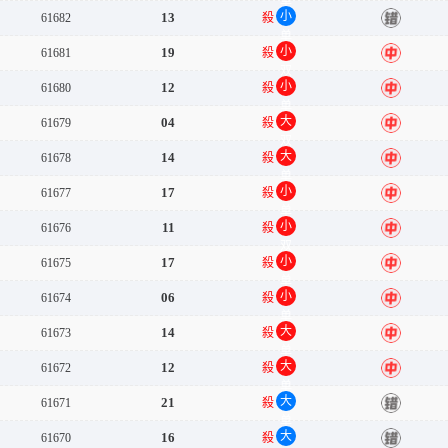
单
小
13
61682
殺
错
单
小
19
61681
殺
中
双
小
12
61680
殺
中
单
大
04
61679
殺
中
双
大
14
61678
殺
中
单
小
17
61677
殺
中
单
小
11
61676
殺
中
双
小
17
61675
殺
中
单
小
06
61674
殺
中
单
大
14
61673
殺
中
单
大
12
61672
殺
中
单
大
21
61671
殺
错
单
大
16
61670
殺
错