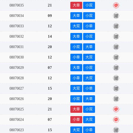
21
08070035
大单
小双
中
09
08070034
大单
小双
错
12
08070033
大双
小单
错
14
08070032
大单
小双
错
20
08070031
小双
大单
错
12
08070030
小单
大双
错
07
08070029
大单
小双
错
12
08070028
小单
大双
错
15
08070027
大双
小单
错
20
08070026
小双
大单
错
21
08070025
大单
小双
中
07
08070024
小单
大双
中
15
08070023
大双
小单
错