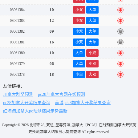
10
08061384
小双
大单
中
12
08061383
小双
大单
中
09
08061382
小双
大单
错
16
08061381
小双
大单
错
10
08061380
大单
小双
中
06
08061379
大单
小双
中
18
08061378
小单
大双
中
友情链接：
加拿大刮奖预测
pc28加拿大官网在线预测
pc28加拿大开奖结果查询
鑫博pc28加拿大开奖结果查询
红淘淘加拿大pc预测结果走势最新
Copyright © 2026 比特币28_双组_至尊算法_加拿大【PC28】在线预测|加拿大开奖历
史预测|加拿大结果展示提前查询 All rights reserved.