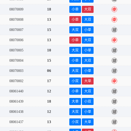
18
08070009
小单
大双
中
13
08070008
小单
大双
中
15
08070007
大双
小单
错
13
08070006
小单
大双
中
10
08070005
大双
小单
错
15
08070004
小单
大双
错
06
08070003
大双
小单
错
17
08070002
小双
大单
中
12
08061440
小单
大双
错
18
08061439
大单
小双
错
12
08061438
大双
小单
错
13
08061437
小双
大单
错