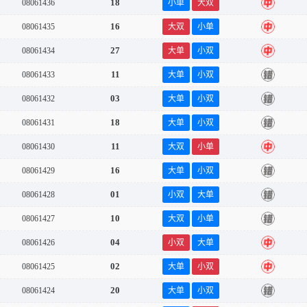
18
08061436
小单
大双
中
16
08061435
大双
小单
中
27
08061434
大单
小双
中
11
08061433
大单
小双
错
03
08061432
大单
小双
错
18
08061431
大单
小双
错
11
08061430
大双
小单
中
16
08061429
大单
小双
错
01
08061428
小双
大单
错
10
08061427
大双
小单
错
04
08061426
小双
大单
中
02
08061425
大单
小双
中
20
08061424
大单
小双
错