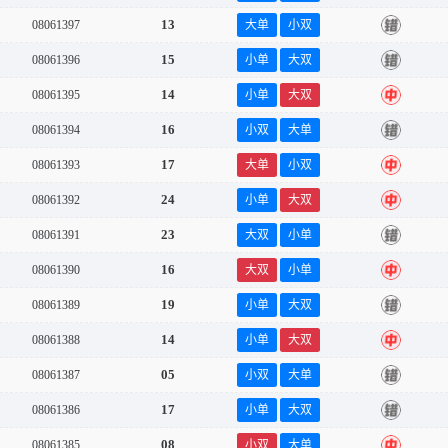
13
08061397
大单
小双
错
15
08061396
小单
大双
错
14
08061395
小单
大双
中
16
08061394
小双
大单
错
17
08061393
大单
小双
中
24
08061392
小单
大双
中
23
08061391
大双
小单
错
16
08061390
大双
小单
中
19
08061389
小单
大双
错
14
08061388
小单
大双
中
05
08061387
小双
大单
错
17
08061386
小单
大双
错
08
08061385
小双
大单
中