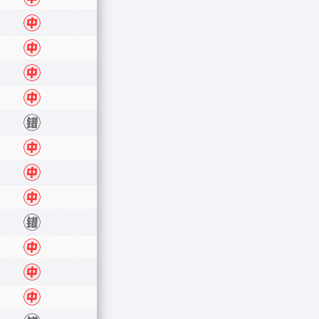
中
中
中
中
错
中
中
中
错
中
中
中