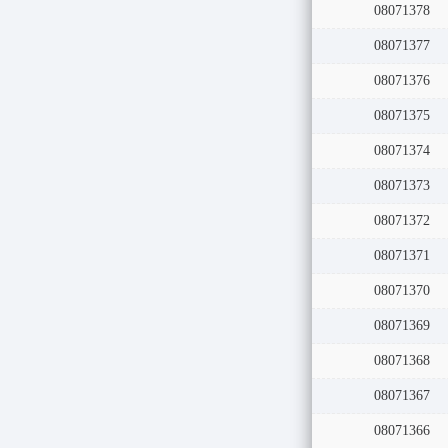
08071378
08071377
08071376
08071375
08071374
08071373
08071372
08071371
08071370
08071369
08071368
08071367
08071366