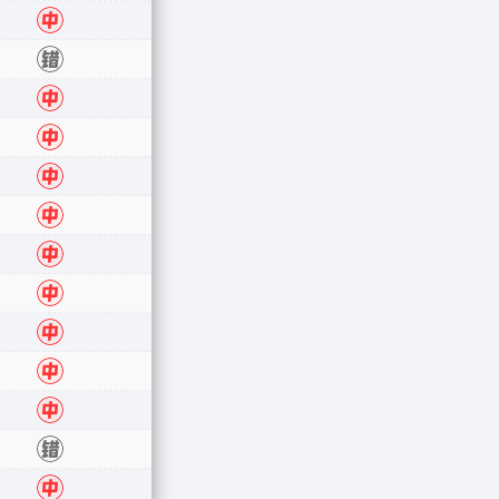
中
错
中
中
中
中
中
中
中
中
中
错
中