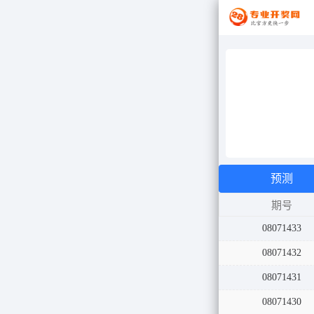
预测
期号
08071433
08071432
08071431
08071430