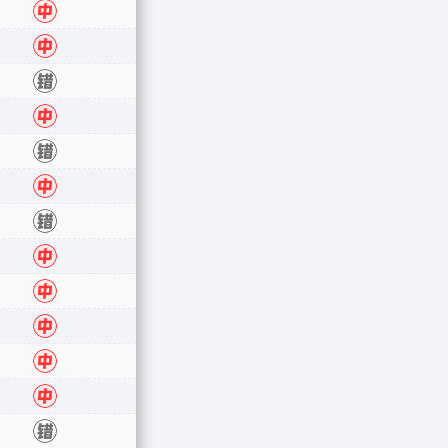
中
中
错
中
错
中
错
中
中
中
中
中
错