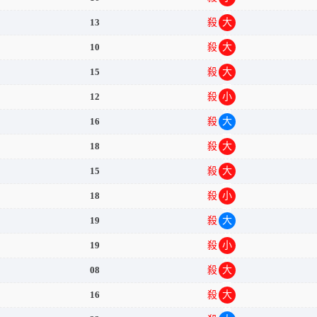
单
13
殺
大
单
10
殺
大
双
15
殺
大
双
12
殺
小
单
16
殺
大
双
18
殺
大
单
15
殺
大
双
18
殺
小
双
19
殺
大
单
19
殺
小
单
08
殺
大
双
16
殺
大
单