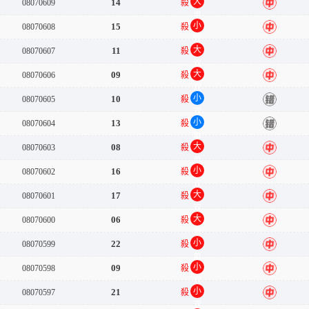
大
14
08070609
殺
中
单
小
15
08070608
殺
中
双
大
11
08070607
殺
中
双
大
09
08070606
殺
中
双
小
10
08070605
殺
错
双
小
13
08070604
殺
错
单
大
08
08070603
殺
中
单
小
16
08070602
殺
中
双
大
17
08070601
殺
中
双
大
06
08070600
殺
中
单
小
22
08070599
殺
中
单
小
09
08070598
殺
中
双
小
21
08070597
殺
中
双