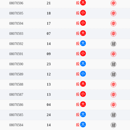
大
21
08070596
殺
中
双
小
18
08070595
殺
中
双
小
17
08070594
殺
中
双
大
07
08070593
殺
中
单
大
14
08070592
殺
错
双
小
09
08070591
殺
中
双
大
23
08070590
殺
错
单
小
12
08070589
殺
错
双
大
13
08070588
殺
中
双
小
13
08070587
殺
中
双
大
04
08070586
殺
中
双
大
24
08070585
殺
错
双
大
14
08070584
殺
错