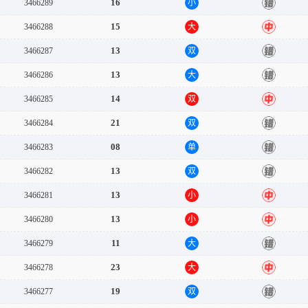
16
3466289
小
错
15
3466288
大
中
13
3466287
双
错
13
3466286
大
错
14
3466285
双
中
21
3466284
双
错
08
3466283
单
错
13
3466282
双
错
13
3466281
小
中
13
3466280
小
中
11
3466279
大
错
23
3466278
大
中
19
3466277
双
错