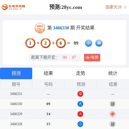
预测:28yc.com
加拿大28
第
3466330
期 开奖结果
+
+
=
1
2
6
09
小
单
距离下期开奖：
00
:
07
咪牌
预测
结果
走势
统计
期号
号码
预测
结果
3466331
---
单
---
09
3466330
大
错
14
3466329
大
中
15
3466328
小
错