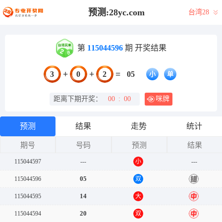
预测:28yc.com
台湾28
第
115044596
期 开奖结果
+
+
=
3
0
2
05
小
单
距离下期开奖：
00
:
00
咪牌
预测
结果
走势
统计
期号
号码
预测
结果
115044597
---
小
---
05
115044596
双
错
14
115044595
大
中
20
115044594
双
中