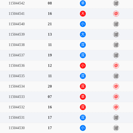
08
115044542
单
错
16
115044541
大
中
21
115044540
小
错
13
115044539
大
错
11
115044538
双
错
19
115044537
双
错
12
115044536
小
中
11
115044535
双
错
20
115044534
双
中
07
115044533
单
中
16
115044532
双
中
17
115044531
双
错
17
115044530
小
错