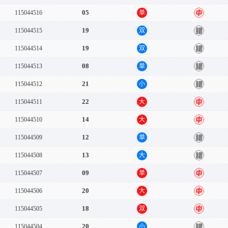
05
115044516
单
中
19
115044515
双
错
19
115044514
双
错
08
115044513
单
错
21
115044512
小
错
22
115044511
大
中
14
115044510
大
中
12
115044509
单
错
13
115044508
大
错
09
115044507
单
中
20
115044506
大
中
18
115044505
双
中
20
115044504
小
错