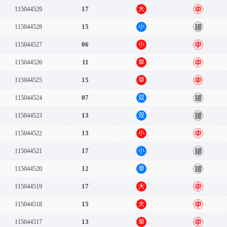
17
115044529
大
中
15
115044528
小
错
06
115044527
小
中
11
115044526
单
中
15
115044525
单
中
07
115044524
双
错
13
115044523
双
错
13
115044522
小
中
17
115044521
小
错
12
115044520
单
错
17
115044519
大
中
15
115044518
大
中
13
115044517
单
中