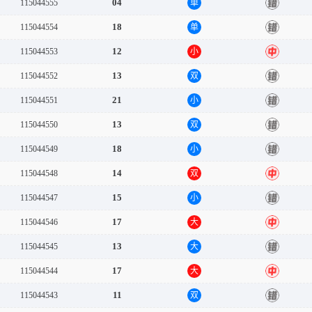
04
115044555
单
错
18
115044554
单
错
12
115044553
小
中
13
115044552
双
错
21
115044551
小
错
13
115044550
双
错
18
115044549
小
错
14
115044548
双
中
15
115044547
小
错
17
115044546
大
中
13
115044545
大
错
17
115044544
大
中
11
115044543
双
错