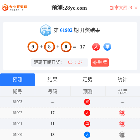
预测:28yc.com
加拿大西28
第
61902
期 开奖结果
+
+
=
9
8
0
17
大
单
距离下期开奖：
03
:
37
咪牌
预测
结果
走势
统计
期号
号码
预测
结果
61903
---
双
---
17
61902
大
中
11
61901
单
中
13
61900
大
错