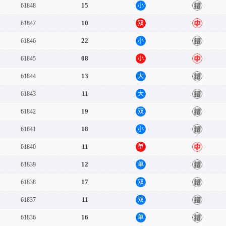
15
61848
小
错
10
61847
双
中
22
61846
小
错
08
61845
小
中
13
61844
大
错
11
61843
大
错
19
61842
双
错
18
61841
小
错
11
61840
单
中
12
61839
单
错
17
61838
双
错
11
61837
双
错
16
61836
单
错