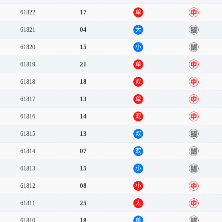
17
61822
单
中
04
61821
大
错
15
61820
小
错
21
61819
单
中
18
61818
双
中
13
61817
单
中
14
61816
双
中
13
61815
双
错
07
61814
双
错
15
61813
小
错
08
61812
小
中
25
61811
大
中
18
61810
单
错