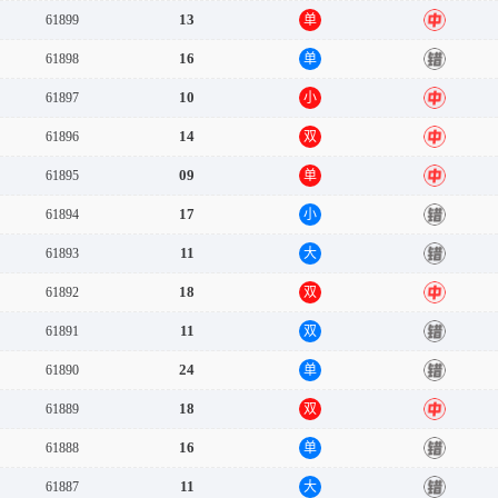
13
61899
单
中
16
61898
单
错
10
61897
小
中
14
61896
双
中
09
61895
单
中
17
61894
小
错
11
61893
大
错
18
61892
双
中
11
61891
双
错
24
61890
单
错
18
61889
双
中
16
61888
单
错
11
61887
大
错