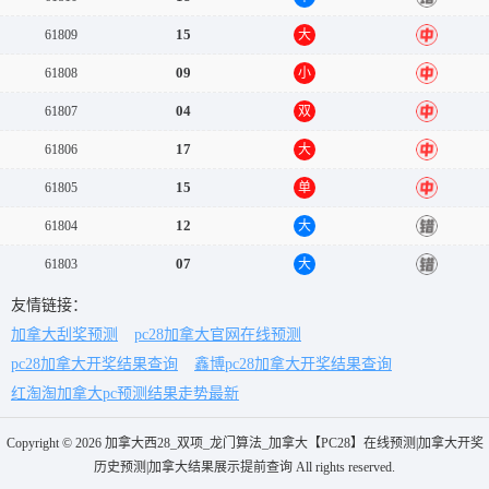
15
61809
大
中
09
61808
小
中
04
61807
双
中
17
61806
大
中
15
61805
单
中
12
61804
大
错
07
61803
大
错
友情链接：
加拿大刮奖预测
pc28加拿大官网在线预测
pc28加拿大开奖结果查询
鑫博pc28加拿大开奖结果查询
红淘淘加拿大pc预测结果走势最新
Copyright © 2026 加拿大西28_双项_龙门算法_加拿大【PC28】在线预测|加拿大开奖
历史预测|加拿大结果展示提前查询 All rights reserved.