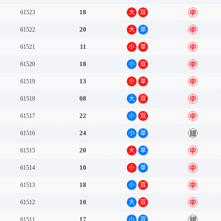
18
61523
大
双
中
20
61522
大
单
中
11
61521
小
单
中
18
61520
小
双
中
13
61519
小
单
中
08
61518
大
双
中
22
61517
小
双
中
24
61516
小
单
错
20
61515
大
单
中
10
61514
小
单
中
18
61513
小
双
中
10
61512
大
双
中
17
61511
小
双
错