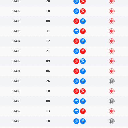
20
61498
小
双
中
18
61497
小
双
中
08
61496
小
单
中
11
61495
大
单
中
12
61494
小
单
中
21
61493
小
单
中
09
61492
小
双
中
06
61491
小
单
中
26
61490
小
单
错
10
61489
小
双
中
08
61488
大
单
错
13
61487
大
单
中
18
61486
小
单
错