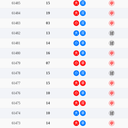
15
61485
大
双
中
19
61484
大
双
中
03
61483
小
双
中
13
61482
大
双
错
14
61481
小
单
错
16
61480
大
单
中
07
61479
小
单
中
15
61478
小
双
错
15
61477
大
单
中
10
61476
小
单
中
14
61475
大
双
中
10
61474
大
单
错
14
61473
大
单
中