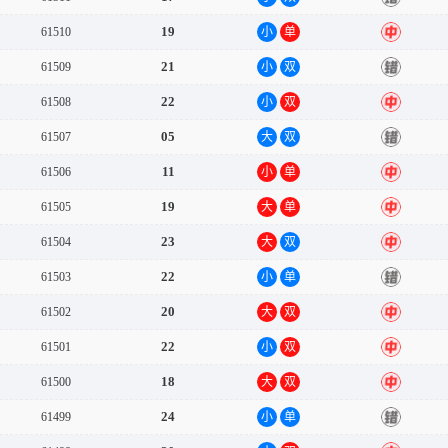
19
61510
小
单
中
21
61509
小
双
错
22
61508
小
双
中
05
61507
大
双
错
11
61506
小
单
中
19
61505
大
单
中
23
61504
大
双
中
22
61503
小
单
错
20
61502
大
双
中
22
61501
小
双
中
18
61500
大
双
中
24
61499
小
单
错