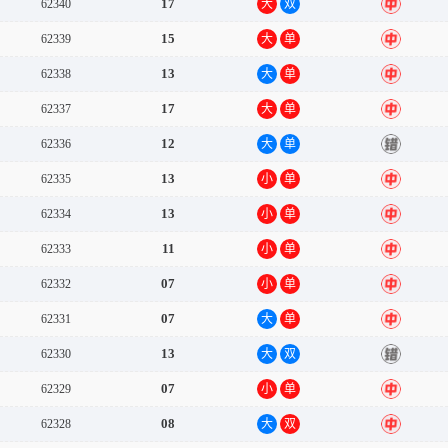
17
62340
大
双
中
15
62339
大
单
中
13
62338
大
单
中
17
62337
大
单
中
12
62336
大
单
错
13
62335
小
单
中
13
62334
小
单
中
11
62333
小
单
中
07
62332
小
单
中
07
62331
大
单
中
13
62330
大
双
错
07
62329
小
单
中
08
62328
大
双
中