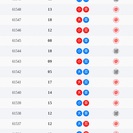
13
61548
小
单
中
18
61547
大
单
中
12
61546
小
双
中
08
61545
小
单
中
18
61544
小
单
错
09
61543
小
双
中
05
61542
大
双
错
17
61541
大
双
中
14
61540
大
单
中
15
61539
小
单
中
12
61538
大
单
错
12
61537
大
双
中