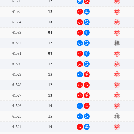
12
61536
大
双
中
12
61535
小
单
中
13
61534
小
双
中
04
61533
小
单
中
17
61532
小
双
错
08
61531
小
单
中
17
61530
大
双
中
15
61529
小
单
中
12
61528
小
双
中
13
61527
小
单
中
16
61526
小
双
中
15
61525
小
双
错
16
61524
大
单
中