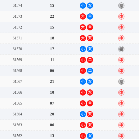
15
61574
小
双
错
22
61573
大
单
中
15
61572
大
单
中
18
61571
大
双
中
17
61570
小
双
错
11
61569
小
单
中
06
61568
小
单
中
21
61567
小
双
错
10
61566
小
双
中
07
61565
小
单
中
20
61564
小
双
中
06
61563
小
双
中
13
61562
小
双
中